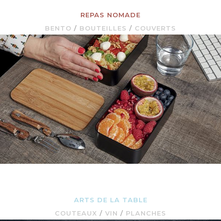
REPAS NOMADE
BENTO
/
BOUTEILLES
/
COUVERTS
ARTS DE LA TABLE
COUTEAUX
/
VIN
/
PLANCHES