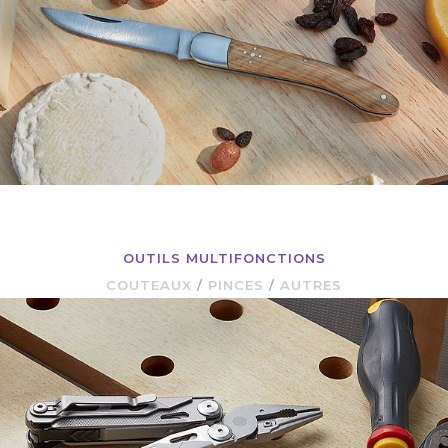
OUTILS MULTIFONCTIONS
COUTEAUX
/
PINCES
/
AUTRES