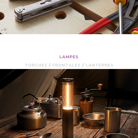
LAMPES
TORCHES
/
FRONTALES
/
LANTERNES