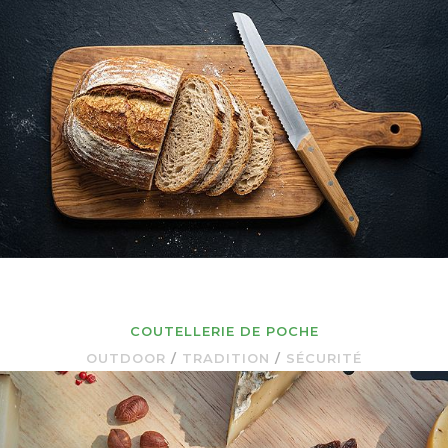
COUTELLERIE DE POCHE
OUTDOOR
/
TRADITION
/
SÉCURITÉ