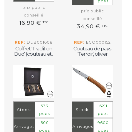
pces
prix public
prix public
conseillé
conseillé
16,90 €
TTC
34,90 €
TTC
REF:
DUB001608
REF:
ECO000152
Coffret 'Tradition
Couteau de pays
Duo' (couteau et...
'Terroir', olivier
533
6211
Stock:
Stock:
pces
pces
600
9600
Arrivages
Arrivages
pces
pces