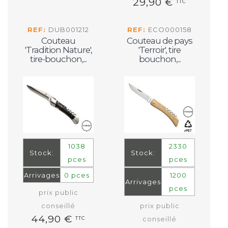
29,90 €
TTC
REF:
DUB001212
REF:
ECO000158
Couteau
Couteau de pays
'Tradition Nature',
'Terroir', tire
tire-bouchon,...
bouchon,...
1038
2330
Stock:
Stock:
pces
pces
Arrivages
0 pces
1200
Arrivages
pces
prix public
conseillé
prix public
44,90 €
TTC
conseillé