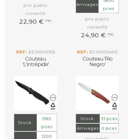
1800
Arrivages
prix public
pces
conseillé
prix public
22,90 €
TTC
conseillé
24,90 €
TTC
REF:
ECO000153
REF:
ECO000405
Couteau
Couteau 'Rio
'L'intrépide'
Negro'
1180
Stock:
31 pces
Stock:
pces
Arrivages
0 pces
1200
prix public