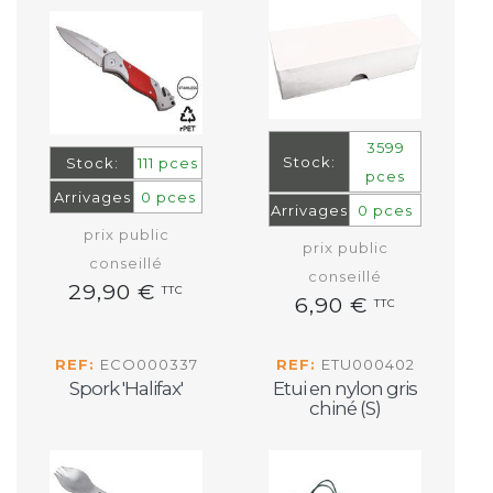
3599
Stock:
Stock:
111 pces
pces
Arrivages
0 pces
Arrivages
0 pces
prix public
prix public
conseillé
conseillé
29,90 €
TTC
6,90 €
TTC
REF:
ECO000337
REF:
ETU000402
Spork 'Halifax'
Etui en nylon gris
chiné (S)