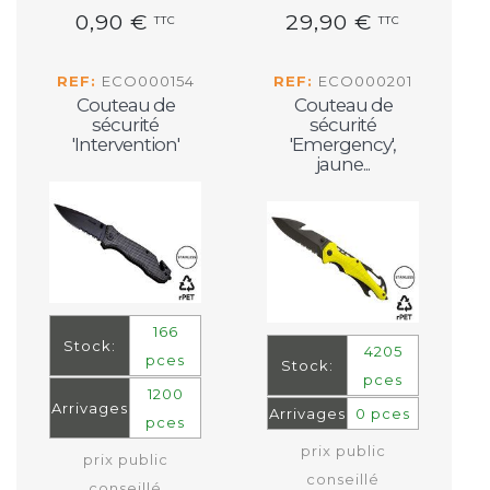
0,90 €
29,90 €
TTC
TTC
REF:
ECO000154
REF:
ECO000201
Couteau de
Couteau de
sécurité
sécurité
'Intervention'
'Emergency',
jaune...
166
Stock:
4205
pces
Stock:
pces
1200
Arrivages
Arrivages
0 pces
pces
prix public
prix public
conseillé
conseillé