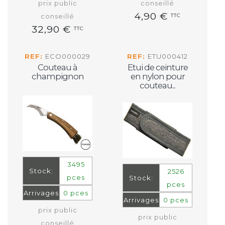
prix public
conseillé
4,90 €
conseillé
TTC
32,90 €
TTC
REF:
ECO000029
REF:
ETU000412
Couteau à
Etui de ceinture
champignon
en nylon pour
couteau...
3495
Stock:
2526
pces
Stock:
pces
Arrivages
0 pces
Arrivages
0 pces
prix public
prix public
conseillé