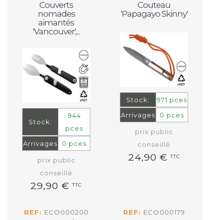
Couverts
Couteau
nomades
'Papagayo Skinny'
aimantés
'Vancouver',...
Stock:
971 pces
Arrivages
0 pces
944
Stock:
pces
prix public
Arrivages
0 pces
conseillé
24,90 €
TTC
prix public
conseillé
29,90 €
TTC
REF:
ECO000200
REF:
ECO000179