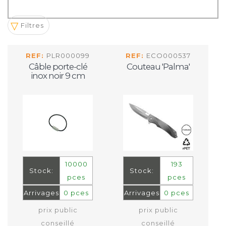
Filtres
REF:
PLR000099
REF:
ECO000537
Câble porte-clé
Couteau 'Palma'
inox noir 9 cm
10000
193
Stock:
Stock:
pces
pces
Arrivages
0 pces
Arrivages
0 pces
prix public
prix public
conseillé
conseillé