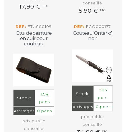
conseillé
17,90 €
TTC
5,90 €
TTC
REF:
ETU000109
REF:
ECO000177
Etui de ceinture
Couteau 'Ontario',
en cuir pour
noir
couteau
505
Stock:
694
pces
Stock:
pces
Arrivages
0 pces
Arrivages
0 pces
prix public
prix public
conseillé
conseillé
TTC