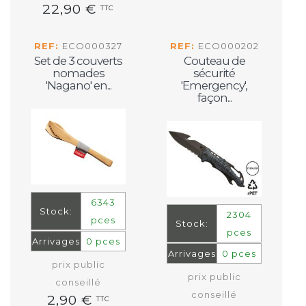
22,90 €
TTC
REF:
ECO000327
REF:
ECO000202
Set de 3 couverts
Couteau de
nomades
sécurité
'Nagano' en...
'Emergency',
façon...
6343
Stock:
2304
pces
Stock:
pces
Arrivages
0 pces
Arrivages
0 pces
prix public
prix public
conseillé
conseillé
2,90 €
TTC