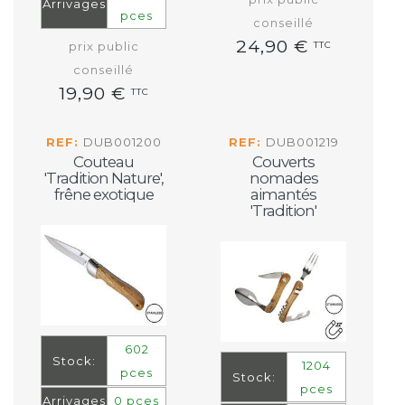
Arrivages
pces
conseillé
24,90 €
prix public
TTC
conseillé
19,90 €
TTC
REF:
DUB001200
REF:
DUB001219
Couteau
Couverts
'Tradition Nature',
nomades
frêne exotique
aimantés
'Tradition'
602
Stock:
1204
pces
Stock:
pces
Arrivages
0 pces