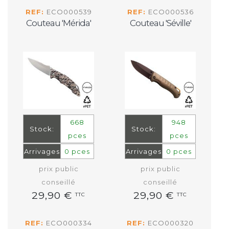
REF:
ECO000539
REF:
ECO000536
Couteau 'Mérida'
Couteau 'Séville'
668
948
Stock:
Stock:
pces
pces
Arrivages
0 pces
Arrivages
0 pces
prix public
prix public
conseillé
conseillé
29,90 €
29,90 €
TTC
TTC
REF:
ECO000334
REF:
ECO000320