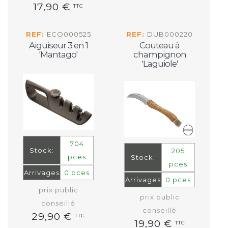
17,90 €
TTC
REF:
ECO000525
REF:
DUB000220
Aiguiseur 3 en 1
Couteau à
'Mantago'
champignon
'Laguiole'
704
Stock:
205
pces
Stock:
pces
Arrivages
0 pces
Arrivages
0 pces
prix public
prix public
conseillé
conseillé
29,90 €
TTC
19,90 €
TTC