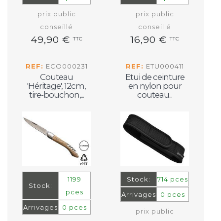
prix public
prix public
conseillé
conseillé
49,90 €
16,90 €
TTC
TTC
REF:
ECO000231
REF:
ETU000411
Couteau
Etui de ceinture
'Héritage', 12cm,
en nylon pour
tire-bouchon,...
couteau...
1199
Stock:
714 pces
Stock:
pces
Arrivages
0 pces
Arrivages
0 pces
prix public