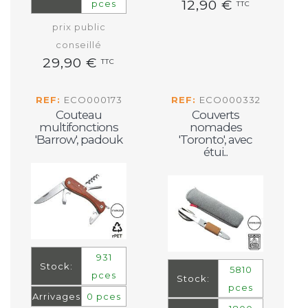
12,90 €
pces
TTC
prix public
conseillé
29,90 €
TTC
REF:
ECO000173
REF:
ECO000332
Couteau
Couverts
multifonctions
nomades
'Barrow', padouk
'Toronto', avec
étui...
931
Stock:
5810
pces
Stock:
pces
Arrivages
0 pces