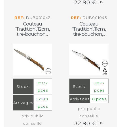
22,90 €
TTC
REF:
DUB001042
REF:
DUB001045
Couteau
Couteau
'Tradition', 12cm,
'Tradition', 11cm,
tire-bouchon,...
tire-bouchon,...
8937
2823
Stock:
Stock:
pces
pces
3580
Arrivages
0 pces
Arrivages
pces
prix public
prix public
conseillé
32,90 €
conseillé
TTC