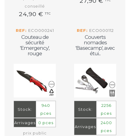
27,90 €
TTC
conseillé
24,90 €
TTC
REF:
ECO000241
REF:
ECO000112
Couteau de
Couverts
sécurité
nomades
'Emergency',
'Basecamp', avec
rouge
étui...
940
2256
Stock:
Stock:
pces
pces
Arrivages
0 pces
2400
Arrivages
pces
prix public