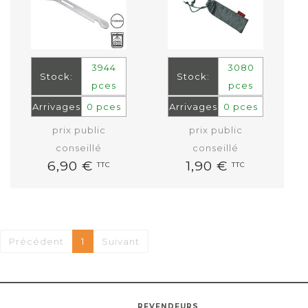
3944
3080
Stock:
Stock:
pces
pces
Arrivages
0 pces
Arrivages
0 pces
prix public
prix public
conseillé
conseillé
6,90 €
1,90 €
TTC
TTC
Précédent
1
Suivant
REVENDEURS