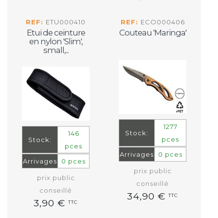
REF:
ETU000410
REF:
ECO000406
Etui de ceinture
Couteau 'Maringa'
en nylon 'Slim',
small,...
1277
Stock:
146
pces
Stock:
pces
Arrivages
0 pces
Arrivages
0 pces
prix public
prix public
conseillé
conseillé
34,90 €
TTC
3,90 €
TTC