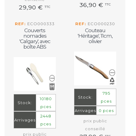
36,90 €
TTC
29,90 €
TTC
REF:
ECO000333
REF:
ECO000230
Couverts
Couteau
nomades
'Héritage', 11cm,
'Calgary', avec
olivier
boîte ABS
795
Stock:
10180
pces
Stock:
pces
Arrivages
0 pces
2448
Arrivages
prix public
pces
conseillé
prix public