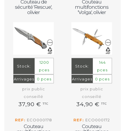
Couteau de
Couteau
sécurité 'Rescue',
multifonctions
olivier
'Volga', olivier
1200
144
Stock:
Stock:
pces
pces
Arrivages
0 pces
Arrivages
0 pces
prix public
prix public
conseillé
conseillé
37,90 €
34,90 €
TTC
TTC
REF:
ECO000178
REF:
ECO000172
Couteau
Couteau