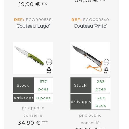
34,90 €
19,90 €
TTC
REF:
ECO000538
REF:
ECO000540
Couteau 'Lugo'
Couteau 'Pinto'
577
283
Stock:
Stock:
pces
pces
Arrivages
0 pces
1200
Arrivages
pces
prix public
conseillé
prix public
34,90 €
TTC
conseillé