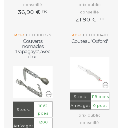
conseillé
prix public
36,90 €
TTC
conseillé
21,90 €
TTC
REF:
ECO000325
REF:
ECO000401
Couverts
Couteau 'Oxford'
nomades
'Papagayo', avec
étui...
Stock:
118 pces
Arrivages
0 pces
1862
Stock:
pces
prix public
1200
conseillé
Arrivages