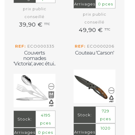
Arrivages
0 pces
prix public
prix public
conseillé
conseillé
39,90 €
TTC
49,90 €
TTC
REF:
ECO000335
REF:
ECO000206
Couverts
Couteau 'Carson'
nomades
'Victoria', avec étui...
729
Stock:
4195
pces
Stock:
pces
1020
Arrivages
Arrivages
0 pces