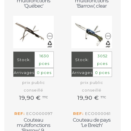
multifonctions
multifonctions
'Québec'
'Barrow', clear
1630
3052
Stock:
Stock:
pces
pces
Arrivages
0 pces
Arrivages
0 pces
prix public
prix public
conseillé
conseillé
19,90 €
19,90 €
TTC
TTC
REF:
ECO000097
REF:
ECO000061
Couteau
Couteau de pays
multifonctions
'Le Breizh'
'Barrow', 9...