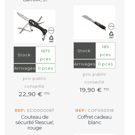
189
Stock:
1675
pces
Stock:
pces
Arrivages
0 pces
Arrivages
0 pces
prix public
prix public
conseillé
conseillé
19,90 €
TTC
22,90 €
TTC
REF:
ECO000067
REF:
COF000016
Couteau de
Coffret cadeau
sécurité 'Rescue',
blanc
rouge