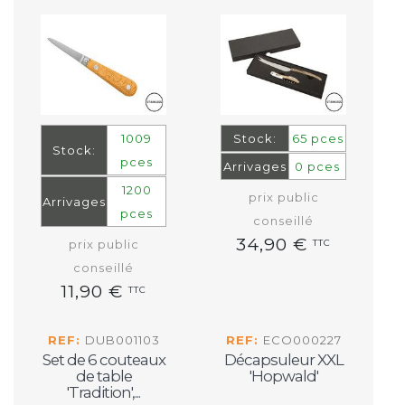
1009
Stock:
65 pces
Stock:
pces
Arrivages
0 pces
1200
prix public
Arrivages
pces
conseillé
34,90 €
prix public
TTC
conseillé
11,90 €
TTC
REF:
DUB001103
REF:
ECO000227
Set de 6 couteaux
Décapsuleur XXL
de table
'Hopwald'
'Tradition',...