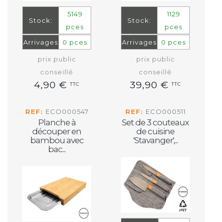
5149
1129
Stock:
Stock:
pces
pces
Arrivages
0 pces
Arrivages
0 pces
prix public
prix public
conseillé
conseillé
4,90 €
39,90 €
TTC
TTC
REF:
ECO000547
REF:
ECO000511
Planche à
Set de 3 couteaux
découper en
de cuisine
bambou avec
'Stavanger',...
bac...