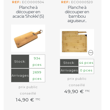
REF:
ECO000504
REF:
ECO000520
Planche à
Planche à
découper en
découper en
acacia 'Shokki' (S)
bambou
aiguiseur...
934
Stock:
Stock:
44 pces
pces
Arrivages
0 pces
2699
Arrivages
pces
prix public
conseillé
prix public
49,90 €
TTC
conseillé
14,90 €
TTC