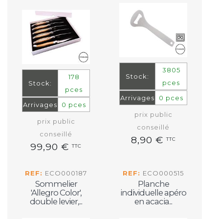
3805
Stock:
178
pces
Stock:
pces
Arrivages
0 pces
Arrivages
0 pces
prix public
prix public
conseillé
conseillé
8,90 €
TTC
99,90 €
TTC
REF:
ECO000187
REF:
ECO000515
Sommelier
Planche
'Allegro Color',
individuelle apéro
double levier,...
en acacia...