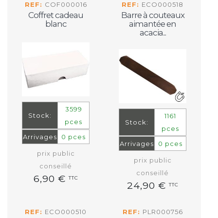
REF:
COF000016
REF:
ECO000518
Coffret cadeau
Barre à couteaux
blanc
aimantée en
acacia...
3599
Stock:
1161
pces
Stock:
pces
Arrivages
0 pces
Arrivages
0 pces
prix public
prix public
conseillé
conseillé
6,90 €
TTC
24,90 €
TTC
REF:
ECO000510
REF:
PLR000756