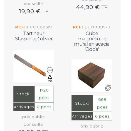
conseillé
44,90 €
TTC
19,90 €
TTC
REF:
ECO000519
REF:
ECO000523
Tartineur
Cube
'Stavanger', olivier
magnétique
mural en acacia
'Odda'
1720
Stock:
pces
668
Stock:
Arrivages
0 pces
pces
Arrivages
0 pces
prix public
conseillé
prix public