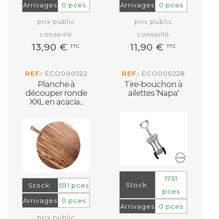
Arrivages
0 pces
Arrivages
0 pces
prix public
prix public
conseillé
conseillé
13,90 €
11,90 €
TTC
TTC
REF:
ECO000522
REF:
ECO000228
Planche à
Tire-bouchon à
découper ronde
ailettes 'Napa'
XXL en acacia...
1751
Stock:
Stock:
591 pces
pces
Arrivages
0 pces
Arrivages
0 pces
prix public