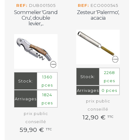
REF:
DUB001505
REF:
ECO000545
Sommelier 'Grand
Zesteur 'Palermo',
Cru', double
acacia
levier,...
2268
Stock:
1360
pces
Stock:
pces
Arrivages
0 pces
1824
Arrivages
prix public
pces
conseillé
prix public
12,90 €
TTC
conseillé
59,90 €
TTC