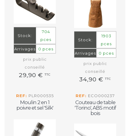
704
Stock:
1903
pces
Stock:
pces
Arrivages
0 pces
Arrivages
0 pces
prix public
prix public
conseillé
conseillé
29,90 €
TTC
34,90 €
TTC
REF:
PLR000535
REF:
ECO000237
Moulin 2 en 1
Couteau de table
poivre et sel 'Silk'
'Torino', ABS motif
bois