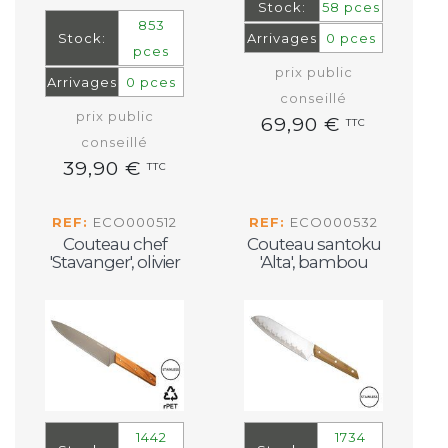
Stock:
58 pces
853
Stock:
Arrivages
0 pces
pces
prix public
Arrivages
0 pces
conseillé
prix public
69,90 €
TTC
conseillé
39,90 €
TTC
REF:
ECO000512
REF:
ECO000532
Couteau chef
Couteau santoku
'Stavanger', olivier
'Alta', bambou
1442
1734