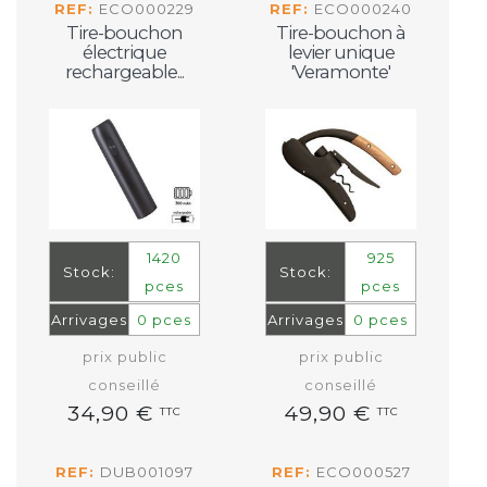
REF:
ECO000229
REF:
ECO000240
Tire-bouchon
Tire-bouchon à
électrique
levier unique
rechargeable...
'Veramonte'
1420
925
Stock:
Stock:
pces
pces
Arrivages
0 pces
Arrivages
0 pces
prix public
prix public
conseillé
conseillé
34,90 €
49,90 €
TTC
TTC
REF:
DUB001097
REF:
ECO000527