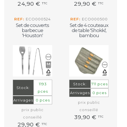
24,90 €
29,90 €
TTC
TTC
REF:
ECO000524
REF:
ECO000500
Set de couverts
Set de 4 couteaux
barbecue
de table 'Shokki',
'Houston'
bambou
1193
Stock:
711 pces
Stock:
pces
Arrivages
0 pces
Arrivages
0 pces
prix public
prix public
conseillé
39,90 €
conseillé
TTC
29,90 €
TTC