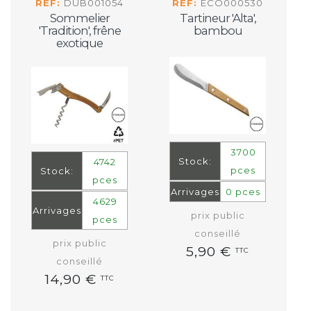
REF:
DUB001054
REF:
ECO000530
Sommelier
Tartineur 'Alta',
'Tradition', frêne
bambou
exotique
3700
Stock:
4742
pces
Stock:
pces
Arrivages
0 pces
4629
Arrivages
prix public
pces
conseillé
prix public
5,90 €
TTC
conseillé
14,90 €
TTC