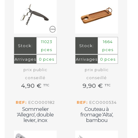
11023
1664
Stock:
Stock:
pces
pces
Arrivages
0 pces
Arrivages
0 pces
prix public
prix public
conseillé
conseillé
4,90 €
9,90 €
TTC
TTC
REF:
ECO000182
REF:
ECO000534
Sommelier
Couteau à
'Allegro', double
fromage 'Alta',
levier, inox
bambou