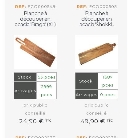
REF:
ECO000548
REF:
ECO000505
Planche à
Planche à
découper en
découper en
acacia 'Braga' (XL)
acacia 'Shokki'...
Stock:
53 pces
1687
Stock:
pces
2999
Arrivages
pces
Arrivages
0 pces
prix public
prix public
conseillé
conseillé
24,90 €
49,90 €
TTC
TTC
REF:
ECO000233
REF:
ECO000238