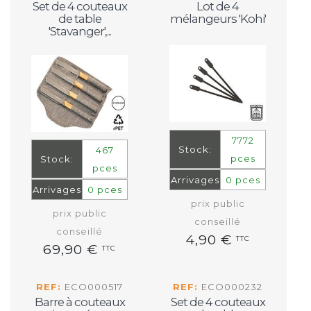
Set de 4 couteaux
Lot de 4
de table
mélangeurs 'Kohi'
'Stavanger',...
7772
Stock:
467
pces
Stock:
pces
Arrivages
0 pces
Arrivages
0 pces
prix public
prix public
conseillé
conseillé
4,90 €
TTC
69,90 €
TTC
REF:
ECO000517
REF:
ECO000232
Barre à couteaux
Set de 4 couteaux