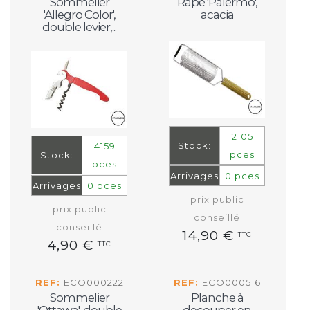
Sommelier
Râpe 'Palermo',
'Allegro Color',
acacia
double levier,...
2105
Stock:
4159
pces
Stock:
pces
Arrivages
0 pces
Arrivages
0 pces
prix public
prix public
conseillé
conseillé
14,90 €
TTC
4,90 €
TTC
REF:
ECO000222
REF:
ECO000516
Sommelier
Planche à
'Ottawa', double
decouper en