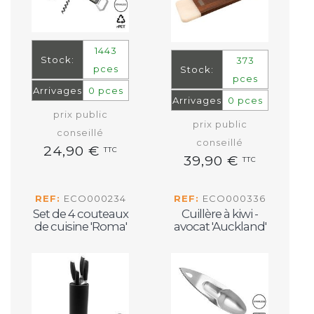
1443
Stock:
373
pces
Stock:
pces
Arrivages
0 pces
Arrivages
0 pces
prix public
prix public
conseillé
conseillé
24,90 €
TTC
39,90 €
TTC
REF:
ECO000234
REF:
ECO000336
Set de 4 couteaux
Cuillère à kiwi -
de cuisine 'Roma'
avocat 'Auckland'