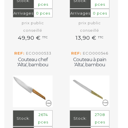
Stock:
Stock:
pces
pces
Arrivages
0 pces
Arrivages
0 pces
prix public
prix public
conseillé
conseillé
49,90 €
13,90 €
TTC
TTC
REF:
ECO000533
REF:
ECO000546
Couteau chef
Couteau à pain
'Alta', bambou
'Alta', bambou
2674
2708
Stock:
Stock:
pces
pces