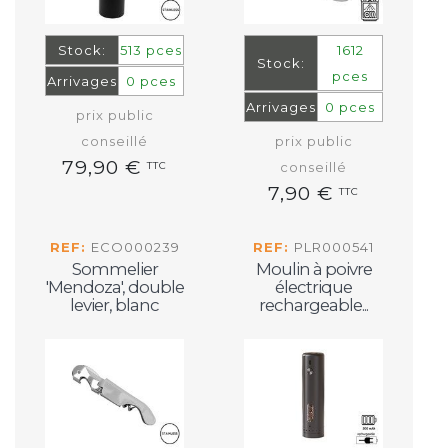
Stock:
513 pces
1612
Stock:
pces
Arrivages
0 pces
Arrivages
0 pces
prix public
conseillé
prix public
79,90 €
TTC
conseillé
7,90 €
TTC
REF:
ECO000239
REF:
PLR000541
Sommelier
Moulin à poivre
'Mendoza', double
électrique
levier, blanc
rechargeable...