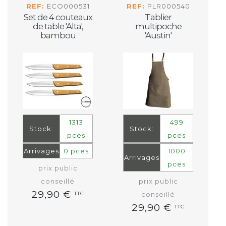
REF:
ECO000531
REF:
PLR000540
Set de 4 couteaux
Tablier
de table 'Alta',
multipoche
bambou
'Austin'
1313
499
Stock:
Stock:
pces
pces
Arrivages
0 pces
1000
Arrivages
pces
prix public
conseillé
prix public
29,90 €
TTC
conseillé
29,90 €
TTC