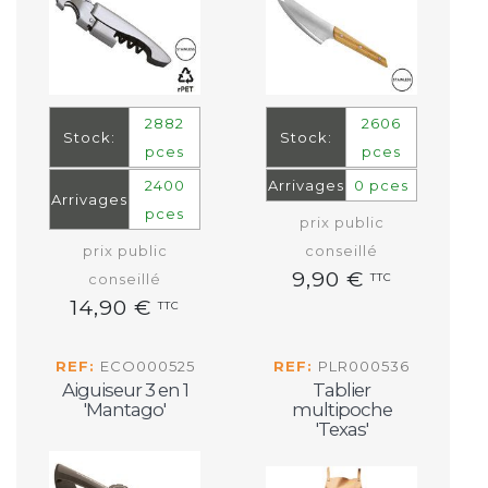
2882
2606
Stock:
Stock:
pces
pces
2400
Arrivages
0 pces
Arrivages
pces
prix public
prix public
conseillé
9,90 €
conseillé
TTC
14,90 €
TTC
REF:
ECO000525
REF:
PLR000536
Aiguiseur 3 en 1
Tablier
'Mantago'
multipoche
'Texas'