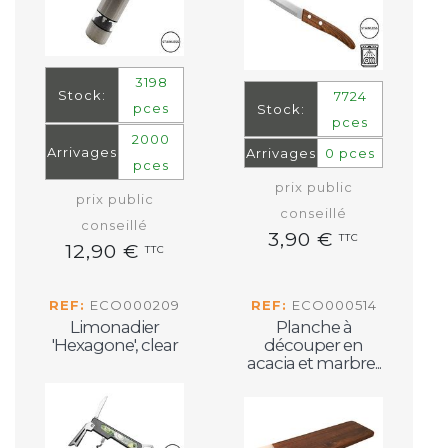
3198
Stock:
7724
pces
Stock:
pces
2000
Arrivages
Arrivages
0 pces
pces
prix public
prix public
conseillé
conseillé
3,90 €
TTC
12,90 €
TTC
REF:
ECO000209
REF:
ECO000514
Limonadier
Planche à
'Hexagone', clear
découper en
acacia et marbre...