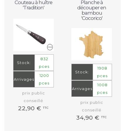
Couteau à huître
Planche à
'Tradition'
découper en
bambou
'Cocorico'
832
Stock:
pces
1908
Stock:
1200
pces
Arrivages
pces
1008
Arrivages
pces
prix public
conseillé
prix public
22,90 €
TTC
conseillé
34,90 €
TTC