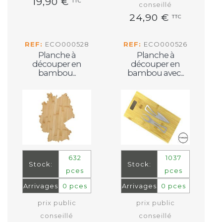
19,90 €
TTC
conseillé
24,90 €
TTC
REF:
ECO000528
REF:
ECO000526
Planche à
Planche à
découper en
découper en
bambou...
bambou avec...
632
1037
Stock:
Stock:
pces
pces
Arrivages
0 pces
Arrivages
0 pces
prix public
prix public
conseillé
conseillé