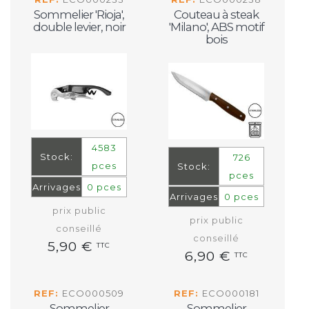
Sommelier 'Rioja',
Couteau à steak
double levier, noir
'Milano', ABS motif
bois
4583
Stock:
726
pces
Stock:
pces
Arrivages
0 pces
Arrivages
0 pces
prix public
prix public
conseillé
conseillé
5,90 €
TTC
6,90 €
TTC
REF:
ECO000509
REF:
ECO000181
Sommelier
Sommelier