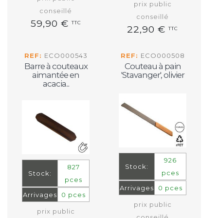
prix public
conseillé
conseillé
59,90 €
TTC
22,90 €
TTC
REF:
ECO000543
REF:
ECO000508
Barre à couteaux
Couteau à pain
aimantée en
'Stavanger', olivier
acacia...
926
Stock:
827
pces
Stock:
pces
Arrivages
0 pces
Arrivages
0 pces
prix public
prix public
conseillé