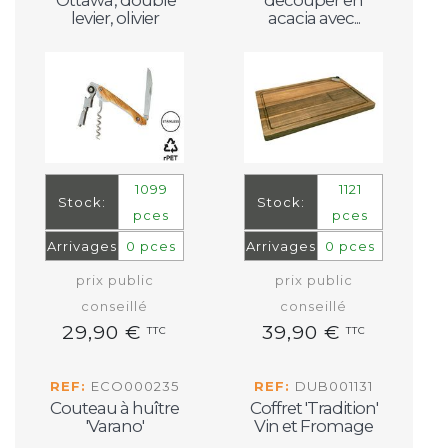
levier, olivier
acacia avec...
1099
1121
Stock:
Stock:
pces
pces
Arrivages
0 pces
Arrivages
0 pces
prix public
prix public
conseillé
conseillé
29,90 €
39,90 €
TTC
TTC
REF:
ECO000235
REF:
DUB001131
Couteau à huître
Coffret 'Tradition'
'Varano'
Vin et Fromage