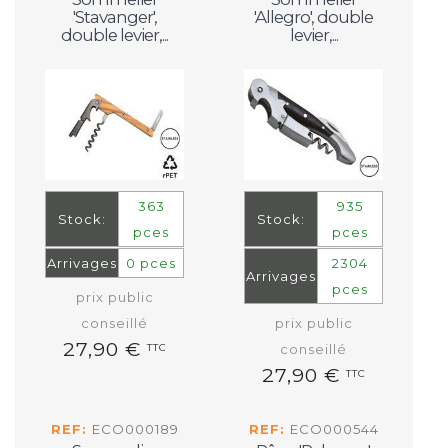
'Stavanger',
'Allegro', double
double levier,...
levier,...
363
935
Stock:
Stock:
pces
pces
Arrivages
0 pces
2304
Arrivages
pces
prix public
conseillé
prix public
27,90 €
TTC
conseillé
27,90 €
TTC
REF:
ECO000189
REF:
ECO000544