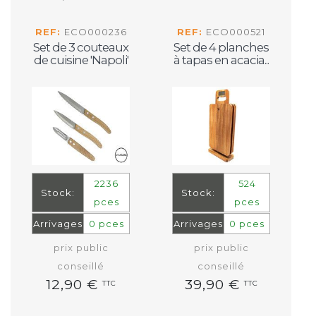
REF:
ECO000236
REF:
ECO000521
Set de 3 couteaux
Set de 4 planches
de cuisine 'Napoli'
à tapas en acacia...
2236
524
Stock:
Stock:
pces
pces
Arrivages
0 pces
Arrivages
0 pces
prix public
prix public
conseillé
conseillé
12,90 €
39,90 €
TTC
TTC