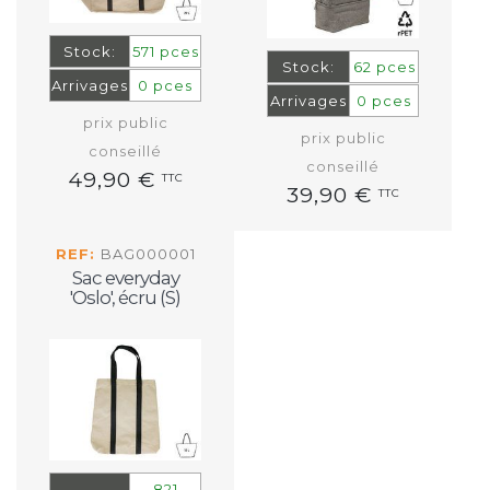
Stock:
571 pces
Stock:
62 pces
Arrivages
0 pces
Arrivages
0 pces
prix public
prix public
conseillé
conseillé
49,90 €
TTC
39,90 €
TTC
REF:
BAG000001
Sac everyday
'Oslo', écru (S)
821