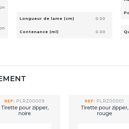
on
Po
Longueur de lame (cm)
0.00
on
Contenance (ml)
0.00
Qu
CEMENT
REF:
PLRZ00009
REF:
PLRZ00001
Tirette pour zipper,
Tirette pour zipper,
noire
rouge