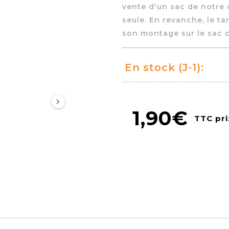
vente d'un sac de notre 
seule. En revanche, le ta
son montage sur le sac
En stock (J-1):
1,90€
TTC pri