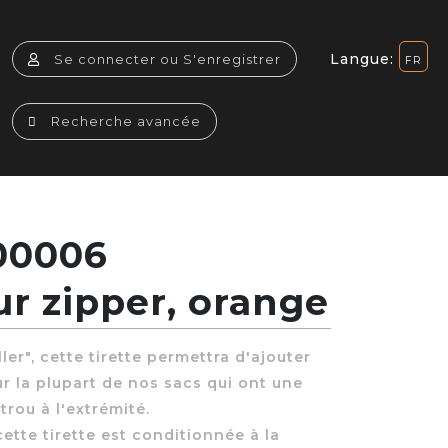
Langue:
Se connecter ou S'enregistrer
Recherche avancée
00006
ur zipper, orange
ler", cette tirette permettra d'ajouter
r la plupart de nos sacs qui ont une
trou à l'extrémité.
ette tirette est conditionnée à la