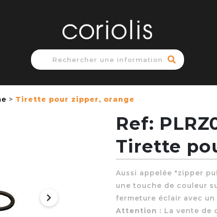
me
Tirette pour zipper, orange
Ref: PLRZ
Tirette po
Aussi appelée "zipper pul
une touche de couleur su
fermeture éclair avec un 
Attention :
La vente de c