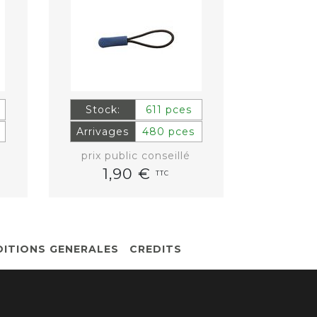
Stock:
611 pces
Stock:
Arrivages
480 pces
Arrivag
prix public conseillé
prix pu
1,90 €
1,
TTC
ITIONS GENERALES
CREDITS