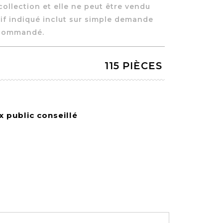
collection et elle ne peut être vendu
rif indiqué inclut sur simple demande
 commandé.
115 PIÈCES
x public conseillé