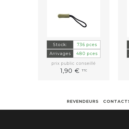
Stock:
736 pces
Arrivages
480 pces
prix public conseillé
1,90 €
TTC
REVENDEURS
CONTACT