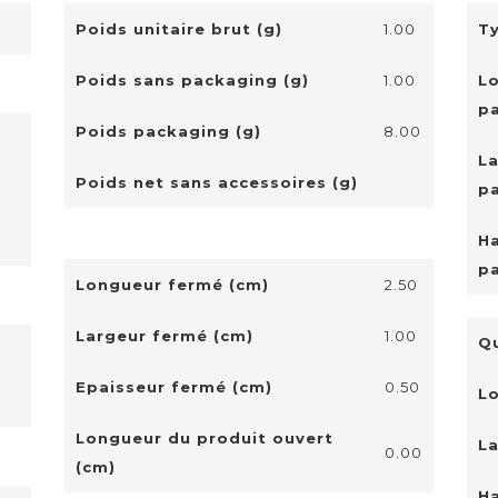
Poids unitaire brut (g)
1.00
T
Poids sans packaging (g)
1.00
L
p
Poids packaging (g)
8.00
La
Poids net sans accessoires (g)
p
Ha
p
Longueur fermé (cm)
2.50
Largeur fermé (cm)
1.00
Qu
Epaisseur fermé (cm)
0.50
L
Longueur du produit ouvert
La
0.00
(cm)
Ha