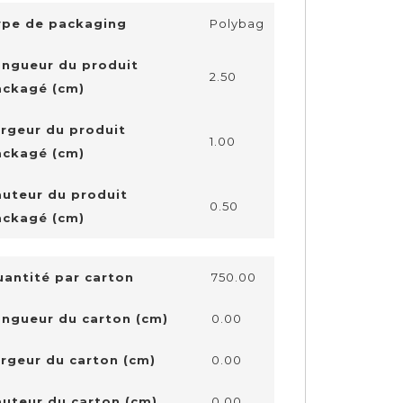
ype de packaging
Polybag
ongueur du produit
2.50
ackagé (cm)
rgeur du produit
1.00
ackagé (cm)
uteur du produit
0.50
ackagé (cm)
antité par carton
750.00
ongueur du carton (cm)
0.00
rgeur du carton (cm)
0.00
uteur du carton (cm)
0.00