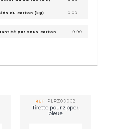
ids du carton (kg)
0.00
antité par sous-carton
0.00
REF:
PLRZ00002
REF:
Tirette pour zipper,
Tirette
bleue