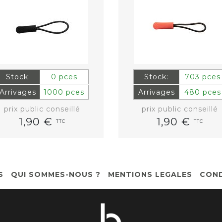
Stock:
0 pces
Stock:
703 pces
Arrivages
1000 pces
Arrivages
480 pces
prix public conseillé
prix public conseillé
1,90 €
1,90 €
TTC
TTC
S
QUI SOMMES-NOUS ?
MENTIONS LEGALES
COND