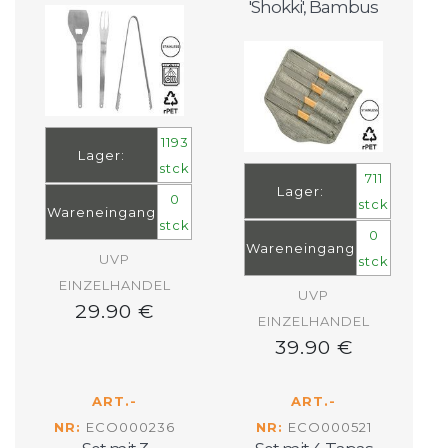
'Shokki', Bambus
1193
Lager:
stck
711
Lager:
0
stck
Wareneingang
stck
0
Wareneingang
UVP
stck
EINZELHANDEL
UVP
29.90 €
EINZELHANDEL
39.90 €
ART.-
ART.-
NR:
ECO000236
NR:
ECO000521