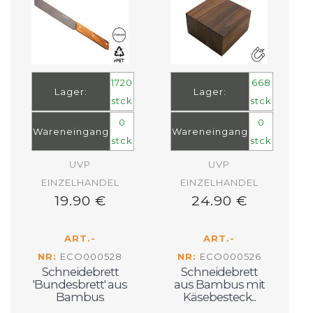
1720
668
Lager:
Lager:
stck
stck
0
0
Wareneingang
Wareneingang
stck
stck
UVP
UVP
EINZELHANDEL
EINZELHANDEL
19.90 €
24.90 €
ART.-
ART.-
NR:
ECO000528
NR:
ECO000526
Schneidebrett
Schneidebrett
'Bundesbrett' aus
aus Bambus mit
Bambus
Käsebesteck...