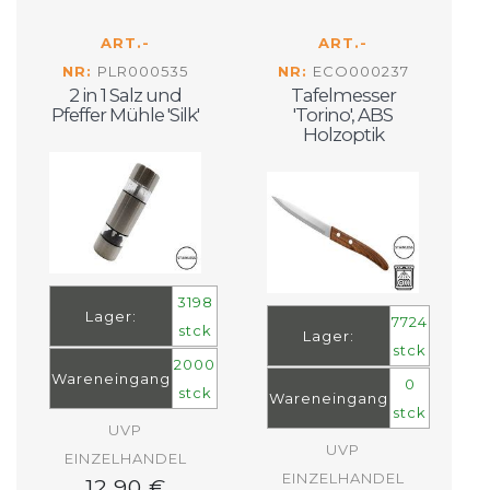
ART.-
ART.-
NR:
PLR000535
NR:
ECO000237
2 in 1 Salz und
Tafelmesser
Pfeffer Mühle 'Silk'
'Torino', ABS
Holzoptik
3198
Lager:
7724
stck
Lager:
stck
2000
Wareneingang
0
stck
Wareneingang
stck
UVP
UVP
EINZELHANDEL
EINZELHANDEL
12.90 €