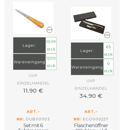
1009
Lager:
65
stck
Lager:
stck
1200
Wareneingang
0
stck
Wareneingang
stck
UVP
UVP
EINZELHANDEL
EINZELHANDEL
11.90 €
34.90 €
ART.-
ART.-
NR:
DUB001103
NR:
ECO000227
Set mit 6
Flaschenöffner