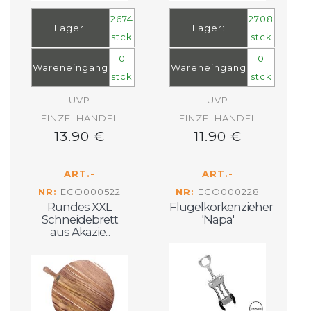
2674
2708
Lager:
Lager:
stck
stck
0
0
Wareneingang
Wareneingang
stck
stck
UVP
UVP
EINZELHANDEL
EINZELHANDEL
13.90 €
11.90 €
ART.-
ART.-
NR:
ECO000522
NR:
ECO000228
Rundes XXL
Flügelkorkenzieher
Schneidebrett
'Napa'
aus Akazie...