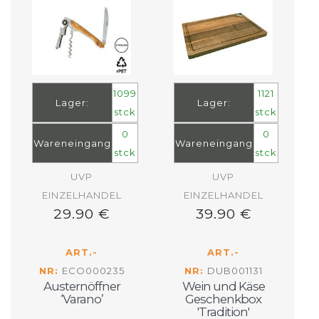
1099
1121
Lager:
Lager:
stck
stck
0
0
Wareneingang
Wareneingang
stck
stck
UVP
UVP
EINZELHANDEL
EINZELHANDEL
29.90 €
39.90 €
ART.-
ART.-
NR:
ECO000235
NR:
DUB001131
Austernöffner
Wein und Käse
‘Varano’
Geschenkbox
'Tradition'