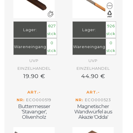
827
926
Lager:
Lager:
stck
stck
0
0
Wareneingang
Wareneingang
stck
stck
UVP
UVP
EINZELHANDEL
EINZELHANDEL
19.90 €
44.90 €
ART.-
ART.-
NR:
ECO000519
NR:
ECO000523
Buttermesser
Magnetischer
'Stavanger',
Wandwürfel aus
Olivenholz
Akazie 'Odda'