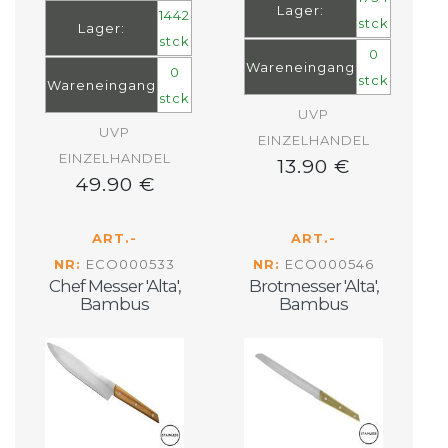
Lager:
1442
stck
Lager:
stck
0
Wareneingang
0
stck
Wareneingang
stck
UVP
UVP
EINZELHANDEL
EINZELHANDEL
13.90 €
49.90 €
ART.-
ART.-
NR:
ECO000533
NR:
ECO000546
Chef Messer 'Alta',
Brotmesser 'Alta',
Bambus
Bambus