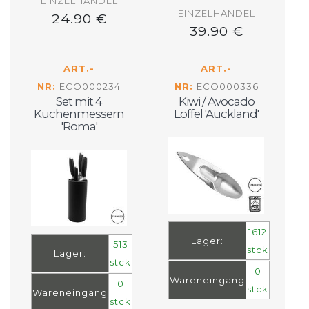
EINZELHANDEL
EINZELHANDEL
24.90 €
39.90 €
ART.-
ART.-
NR:
ECO000234
NR:
ECO000336
Set mit 4
Kiwi / Avocado
Küchenmessern
Löffel 'Auckland'
'Roma'
1612
Lager:
513
stck
Lager:
stck
0
Wareneingang
0
stck
Wareneingang
stck