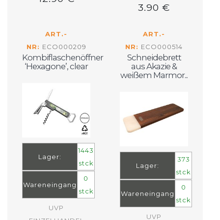
3.90 €
ART.-
ART.-
NR:
ECO000209
NR:
ECO000514
Kombiflaschenöffner
Schneidebrett
‘Hexagone’, clear
aus Akazie &
weißem Marmor...
1443
Lager:
373
stck
Lager:
stck
0
Wareneingang
0
stck
Wareneingang
stck
UVP
UVP