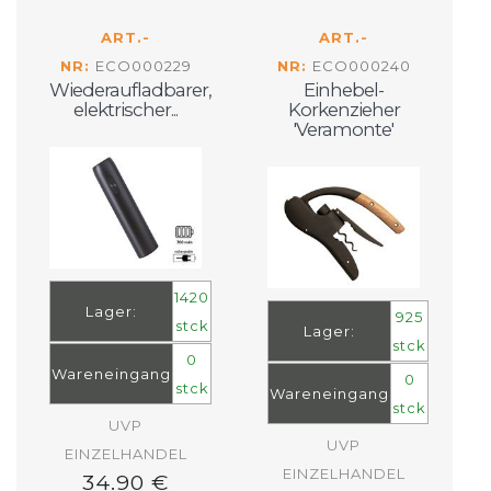
ART.-
ART.-
NR:
ECO000229
NR:
ECO000240
Wiederaufladbarer,
Einhebel-
elektrischer...
Korkenzieher
'Veramonte'
1420
Lager:
925
stck
Lager:
stck
0
Wareneingang
0
stck
Wareneingang
stck
UVP
UVP
EINZELHANDEL
EINZELHANDEL
34.90 €