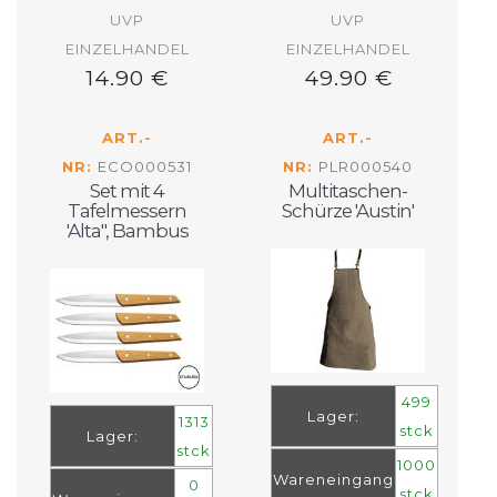
UVP
UVP
EINZELHANDEL
EINZELHANDEL
14.90 €
49.90 €
ART.-
ART.-
NR:
ECO000531
NR:
PLR000540
Set mit 4
Multitaschen-
Tafelmessern
Schürze 'Austin'
'Alta'', Bambus
499
Lager:
1313
stck
Lager:
stck
1000
Wareneingang
0
stck