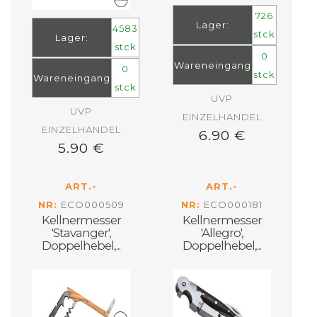
726
Lager:
4583
stck
Lager:
stck
0
Wareneingang
0
stck
Wareneingang
stck
UVP
UVP
EINZELHANDEL
EINZELHANDEL
6.90 €
5.90 €
ART.-
ART.-
NR:
ECO000509
NR:
ECO000181
Kellnermesser
Kellnermesser
'Stavanger',
'Allegro',
Doppelhebel,...
Doppelhebel,...