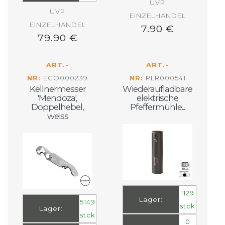
UVP
UVP
EINZELHANDEL
EINZELHANDEL
7.90 €
79.90 €
ART.-
ART.-
NR:
ECO000239
NR:
PLR000541
Kellnermesser
Wiederaufladbare
'Mendoza',
elektrische
Doppelhebel,
Pfeffermühle...
weiss
1129
Lager:
5149
stck
Lager:
stck
0