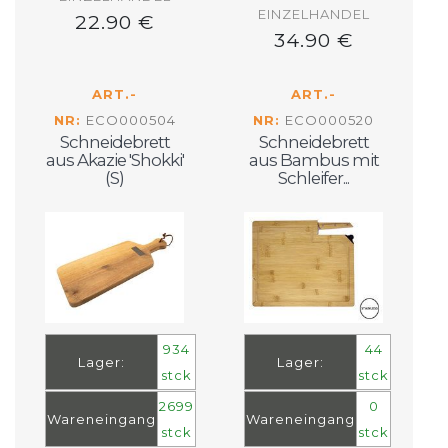
EINZELHANDEL
22.90 €
34.90 €
ART.-
ART.-
NR:
ECO000504
NR:
ECO000520
Schneidebrett
Schneidebrett
aus Akazie 'Shokki'
aus Bambus mit
(S)
Schleifer...
934
44
Lager:
Lager:
stck
stck
2699
0
Wareneingang
Wareneingang
stck
stck