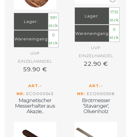
1751
Lager:
591
stck
Lager:
stck
0
Wareneingang
0
stck
Wareneingang
stck
UVP
UVP
EINZELHANDEL
EINZELHANDEL
22.90 €
59.90 €
ART.-
ART.-
NR:
ECO000543
NR:
ECO000508
Magnetischer
Brotmesser
Messerhalter aus
'Stavanger',
Akazie...
Olivenholz