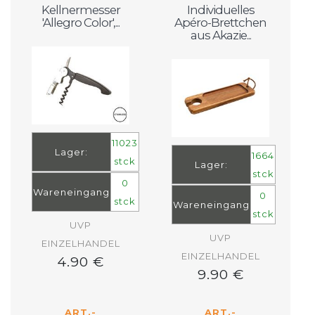
Kellnermesser
Individuelles
'Allegro Color',...
Apéro-Brettchen
aus Akazie...
11023
Lager:
1664
stck
Lager:
stck
0
Wareneingang
0
stck
Wareneingang
stck
UVP
UVP
EINZELHANDEL
EINZELHANDEL
4.90 €
9.90 €
ART.-
ART.-