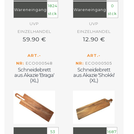
1824
0
Wareneingang
Wareneingang
stck
stck
UVP
UVP
EINZELHANDEL
EINZELHANDEL
59.90 €
12.90 €
ART.-
ART.-
NR:
ECO000548
NR:
ECO000505
Schneidebrett
Schneidebrett
aus Akazie 'Braga'
aus Akazie 'Shokki'
(XL)
(XL)
53
1687