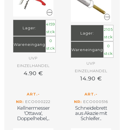
4159
Lager:
2105
stck
Lager:
stck
0
Wareneingang
0
stck
Wareneingang
stck
UVP
UVP
EINZELHANDEL
EINZELHANDEL
4.90 €
14.90 €
ART.-
ART.-
NR:
ECO000222
NR:
ECO000516
Kellnermesser
Schneidebrett
'Ottawa',
aus Akazie mit
Doppelhebel,...
Schleifer...