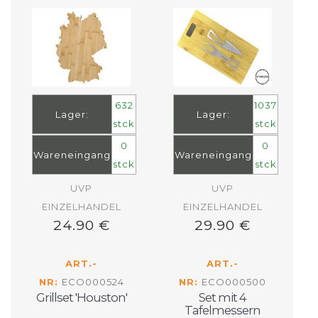
632
1037
Lager:
Lager:
stck
stck
0
0
Wareneingang
Wareneingang
stck
stck
UVP
UVP
EINZELHANDEL
EINZELHANDEL
24.90 €
29.90 €
ART.-
ART.-
NR:
ECO000524
NR:
ECO000500
Grillset 'Houston'
Set mit 4
Tafelmessern