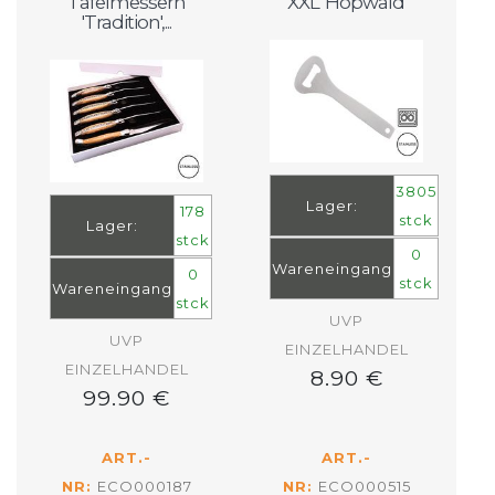
Tafelmessern
XXL 'Hopwald'
'Tradition',...
3805
Lager:
178
stck
Lager:
stck
0
Wareneingang
0
stck
Wareneingang
stck
UVP
UVP
EINZELHANDEL
EINZELHANDEL
8.90 €
99.90 €
ART.-
ART.-
NR:
ECO000187
NR:
ECO000515