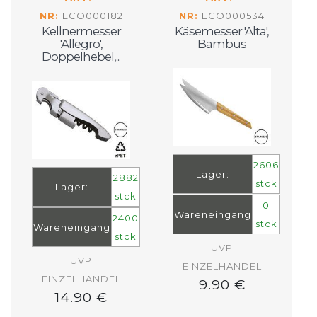
NR:
ECO000182
NR:
ECO000534
Kellnermesser
Käsemesser 'Alta',
'Allegro',
Bambus
Doppelhebel,...
2606
Lager:
2882
stck
Lager:
stck
0
Wareneingang
2400
stck
Wareneingang
stck
UVP
UVP
EINZELHANDEL
EINZELHANDEL
9.90 €
14.90 €