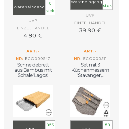
Wareneingang
0
stck
Wareneingang
stck
UVP
UVP
EINZELHANDEL
EINZELHANDEL
39.90 €
4.90 €
ART.-
ART.-
NR:
ECO000547
NR:
ECO000511
Schneidebrett
Set mit 3
aus Bambus mit
Küchenmessern
Schale 'Lagos'
'Stavanger',...
853
58
Lager:
Lager: