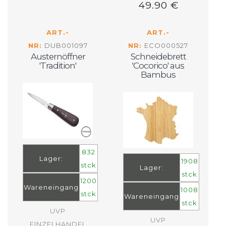
49.90 €
ART.-
ART.-
NR:
DUB001097
NR:
ECO000527
Austernöffner
Schneidebrett
'Tradition'
'Cocorico' aus
Bambus
832
Lager:
1908
stck
Lager:
stck
1200
Wareneingang
1008
stck
Wareneingang
stck
UVP
UVP
EINZELHANDEL