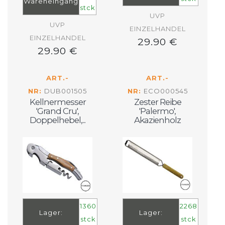
Wareneingang
stck
UVP
UVP
EINZELHANDEL
EINZELHANDEL
29.90 €
29.90 €
ART.-
ART.-
NR:
DUB001505
NR:
ECO000545
Kellnermesser
Zester Reibe
'Grand Cru',
'Palermo',
Doppelhebel,...
Akazienholz
1360
2268
Lager:
Lager:
stck
stck