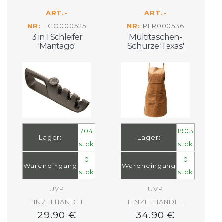
ART.-
ART.-
NR:
ECO000525
NR:
PLR000536
3 in 1 Schleifer
Multitaschen-
'Mantago'
Schürze 'Texas'
704
1903
Lager:
Lager:
stck
stck
0
0
Wareneingang
Wareneingang
stck
stck
UVP
UVP
EINZELHANDEL
EINZELHANDEL
29.90 €
34.90 €