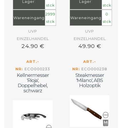
Lager:
Lager:
stck
stck
2999
0
Wareneingang
Wareneingang
stck
stck
UVP
UVP
EINZELHANDEL
EINZELHANDEL
24.90 €
49.90 €
ART.-
ART.-
NR:
ECO000233
NR:
ECO000238
Kellnermesser
Steakmesser
'Rioja',
'Milano', ABS
Doppelhebel,
Holzoptik
schwarz