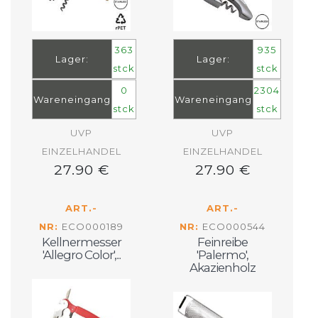
363
935
Lager:
Lager:
stck
stck
0
2304
Wareneingang
Wareneingang
stck
stck
UVP
UVP
EINZELHANDEL
EINZELHANDEL
27.90 €
27.90 €
ART.-
ART.-
NR:
ECO000189
NR:
ECO000544
Kellnermesser
Feinreibe
'Allegro Color',...
'Palermo',
Akazienholz