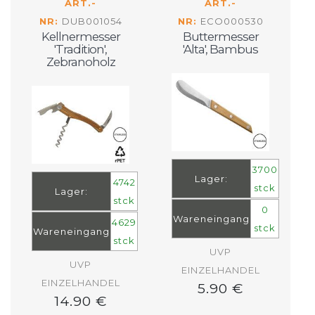
ART.-
ART.-
NR:
DUB001054
NR:
ECO000530
Kellnermesser
Buttermesser
'Tradition',
'Alta', Bambus
Zebranoholz
3700
Lager:
4742
stck
Lager:
stck
0
Wareneingang
4629
stck
Wareneingang
stck
UVP
UVP
EINZELHANDEL
EINZELHANDEL
5.90 €
14.90 €