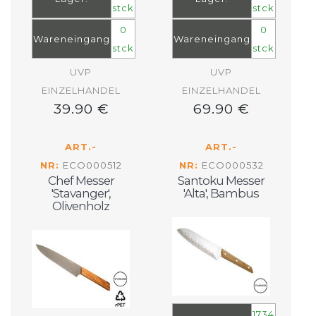
stck
stck
0
0
Wareneingang
Wareneingang
stck
stck
UVP
UVP
EINZELHANDEL
EINZELHANDEL
39.90 €
69.90 €
ART.-
ART.-
NR:
ECO000512
NR:
ECO000532
Chef Messer
Santoku Messer
'Stavanger',
'Alta', Bambus
Olivenholz
1734