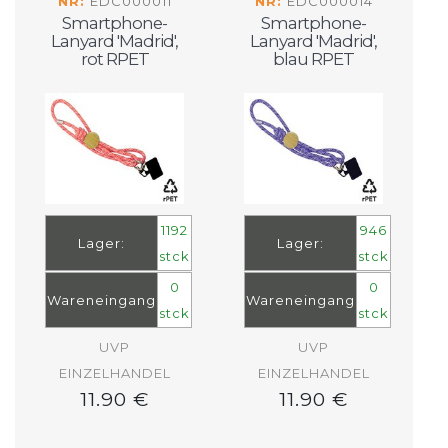
NR:
EDC000011
NR:
EDC000014
Smartphone-
Smartphone-
Lanyard 'Madrid',
Lanyard 'Madrid',
rot RPET
blau RPET
1192
946
Lager:
Lager:
stck
stck
0
0
Wareneingang
Wareneingang
stck
stck
UVP
UVP
EINZELHANDEL
EINZELHANDEL
11.90 €
11.90 €