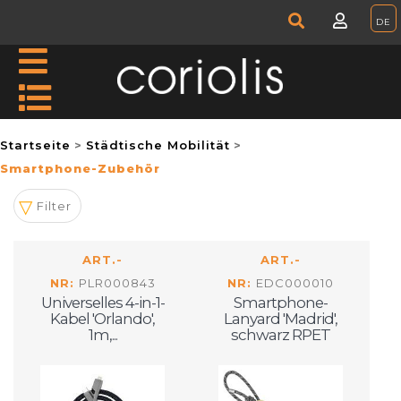
Startseite
Städtische Mobilität
Smartphone-Zubehör
Filter
ART.-
ART.-
NR:
PLR000843
NR:
EDC000010
Universelles 4-in-1-
Smartphone-
Kabel 'Orlando',
Lanyard 'Madrid',
1m,...
schwarz RPET