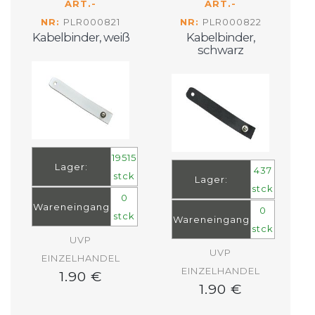
ART.-
ART.-
NR:
PLR000821
NR:
PLR000822
Kabelbinder, weiß
Kabelbinder,
schwarz
19515
Lager:
437
stck
Lager:
stck
0
Wareneingang
0
stck
Wareneingang
stck
UVP
UVP
EINZELHANDEL
EINZELHANDEL
1.90 €
1.90 €