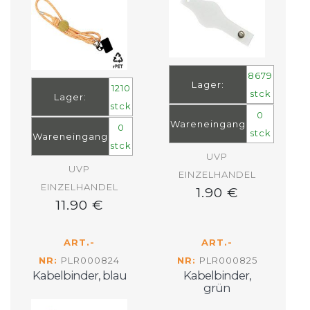
8679
Lager:
1210
stck
Lager:
stck
0
Wareneingang
0
stck
Wareneingang
stck
UVP
UVP
EINZELHANDEL
EINZELHANDEL
1.90 €
11.90 €
ART.-
ART.-
NR:
PLR000824
NR:
PLR000825
Kabelbinder, blau
Kabelbinder,
grün