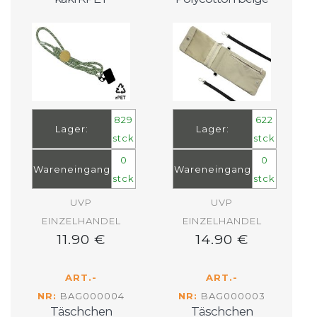
829
622
Lager:
Lager:
stck
stck
0
0
Wareneingang
Wareneingang
stck
stck
UVP
UVP
EINZELHANDEL
EINZELHANDEL
11.90 €
14.90 €
ART.-
ART.-
NR:
BAG000004
NR:
BAG000003
Täschchen
Täschchen