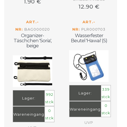
1.90 €
12.90 €
ART.-
ART.-
NR:
BAG000020
NR:
PLR000703
Organizer-
Wasserfester
Täschchen 'Soria',
Beutel 'Hawai' (S)
beige
339
Lager:
992
stck
Lager:
stck
0
Wareneingang
0
stck
Wareneingang
stck
UVP