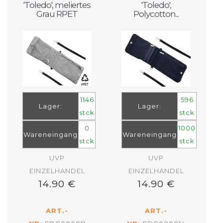
'Toledo', meliertes
'Toledo',
Grau RPET
Polycotton...
1146
596
Lager:
Lager:
stck
stck
0
1000
Wareneingang
Wareneingang
stck
stck
UVP
UVP
EINZELHANDEL
EINZELHANDEL
14.90 €
14.90 €
ART.-
ART.-