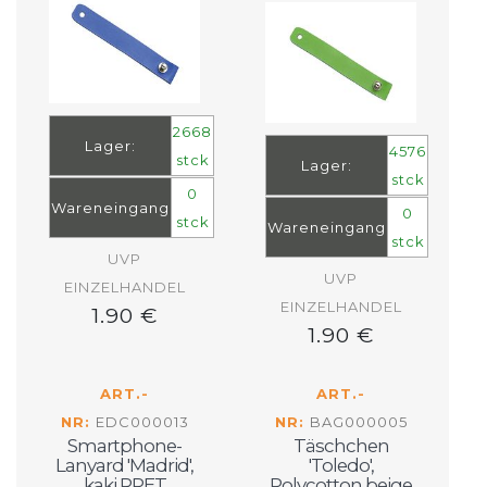
2668
Lager:
4576
stck
Lager:
stck
0
Wareneingang
0
stck
Wareneingang
stck
UVP
UVP
EINZELHANDEL
EINZELHANDEL
1.90 €
1.90 €
ART.-
ART.-
NR:
EDC000013
NR:
BAG000005
Smartphone-
Täschchen
Lanyard 'Madrid',
'Toledo',
kaki RPET
Polycotton beige