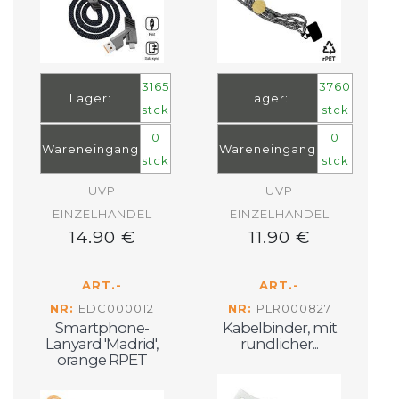
3165
3760
Lager:
Lager:
stck
stck
0
0
Wareneingang
Wareneingang
stck
stck
UVP
UVP
EINZELHANDEL
EINZELHANDEL
14.90 €
11.90 €
ART.-
ART.-
NR:
EDC000012
NR:
PLR000827
Smartphone-
Kabelbinder, mit
Lanyard 'Madrid',
rundlicher...
orange RPET