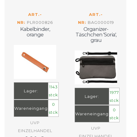
ART.-
ART.-
NR:
PLR000826
NR:
BAG000019
Kabelbinder,
Organizer-
orange
Täschchen 'Soria',
grau
1143
Lager:
1977
stck
Lager:
stck
0
Wareneingang
0
stck
Wareneingang
stck
UVP
UVP
EINZELHANDEL
EINZELHANDEL