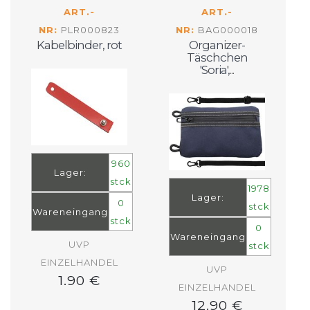
ART.-
ART.-
NR:
PLR000823
NR:
BAG000018
Kabelbinder, rot
Organizer-
Täschchen
'Soria',...
960
Lager:
stck
1978
Lager:
0
stck
Wareneingang
stck
0
Wareneingang
UVP
stck
EINZELHANDEL
UVP
1.90 €
EINZELHANDEL
12.90 €