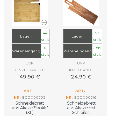
44
53
Lager:
Lager:
stck
stck
0
2999
Wareneingang
Wareneingang
stck
stck
UVP
UVP
EINZELHANDEL
EINZELHANDEL
49.90 €
24.90 €
ART.-
ART.-
NR:
ECO000505
NR:
ECO000516
Schneidebrett
Schneidebrett
aus Akazie 'Shokki'
aus Akazie mit
(XL)
Schleifer...