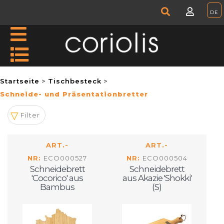
Startseite
Tischbesteck
Schneide- und Präsentationbretter
Filter
ART.-
ART.-
NR:
ECO000527
NR:
ECO000504
Schneidebrett
Schneidebrett
'Cocorico' aus
aus Akazie 'Shokki'
Bambus
(S)