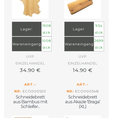
1908
934
Lager:
Lager:
stck
stck
1008
2699
Wareneingang
Wareneingang
stck
stck
UVP
UVP
EINZELHANDEL
EINZELHANDEL
34.90 €
14.90 €
ART.-
ART.-
NR:
ECO000520
NR:
ECO000548
Schneidebrett
Schneidebrett
aus Bambus mit
aus Akazie 'Braga'
Schleifer...
(XL)