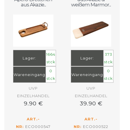
aus Akazie...
weißem Marmor...
1664
373
Lager:
Lager:
stck
stck
0
0
Wareneingang
Wareneingang
stck
stck
UVP
UVP
EINZELHANDEL
EINZELHANDEL
9.90 €
39.90 €
ART.-
ART.-
NR:
ECO000547
NR:
ECO000522