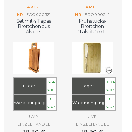
ART.-
ART.-
NR:
ECO000521
NR:
ECO000541
Set mit 4 Tapas
Frühstücks-
Brettchen aus
Brettchen
Akazie...
'Takeita' mit...
524
1094
Lager:
Lager:
stck
stck
0
0
Wareneingang
Wareneingang
stck
stck
UVP
UVP
EINZELHANDEL
EINZELHANDEL
39.90 €
19.90 €