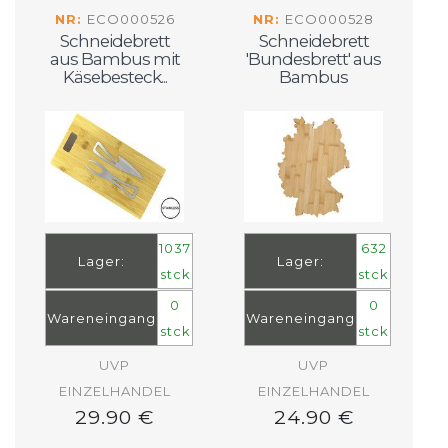
NR:
ECO000526
NR:
ECO000528
Schneidebrett
Schneidebrett
aus Bambus mit
'Bundesbrett' aus
Käsebesteck...
Bambus
1037
632
Lager:
Lager:
stck
stck
0
0
Wareneingang
Wareneingang
stck
stck
UVP
UVP
EINZELHANDEL
EINZELHANDEL
29.90 €
24.90 €