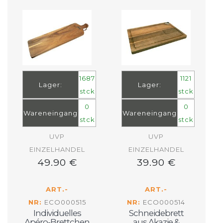
1687
1121
Lager:
Lager:
stck
stck
0
0
Wareneingang
Wareneingang
stck
stck
UVP
UVP
EINZELHANDEL
EINZELHANDEL
49.90 €
39.90 €
ART.-
ART.-
NR:
ECO000515
NR:
ECO000514
Individuelles
Schneidebrett
Apéro-Brettchen
aus Akazie &