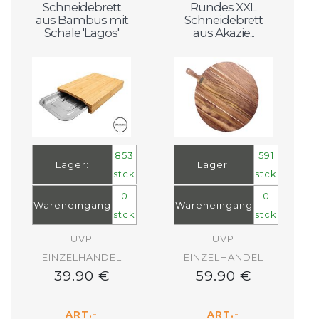
Schneidebrett
Rundes XXL
aus Bambus mit
Schneidebrett
Schale 'Lagos'
aus Akazie...
853
591
Lager:
Lager:
stck
stck
0
0
Wareneingang
Wareneingang
stck
stck
UVP
UVP
EINZELHANDEL
EINZELHANDEL
39.90 €
59.90 €
ART.-
ART.-