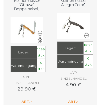
Kellnermesser
Kellnermesser
'Ottawa',
'Allegro Color',...
Doppelhebel,...
11023
Lager:
1099
stck
Lager:
stck
0
Wareneingang
0
stck
Wareneingang
stck
UVP
UVP
EINZELHANDEL
EINZELHANDEL
4.90 €
29.90 €
ART.-
ART.-