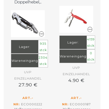
Doppelhebel,...
4159
Lager:
935
stck
Lager:
stck
0
Wareneingang
2304
stck
Wareneingang
stck
UVP
UVP
EINZELHANDEL
EINZELHANDEL
4.90 €
27.90 €
ART.-
ART.-
NR:
ECO000222
NR:
ECO000187