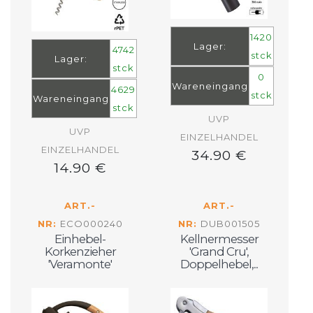
1420
Lager:
4742
stck
Lager:
stck
0
Wareneingang
4629
stck
Wareneingang
stck
UVP
UVP
EINZELHANDEL
EINZELHANDEL
34.90 €
14.90 €
ART.-
ART.-
NR:
ECO000240
NR:
DUB001505
Einhebel-
Kellnermesser
Korkenzieher
'Grand Cru',
'Veramonte'
Doppelhebel,...