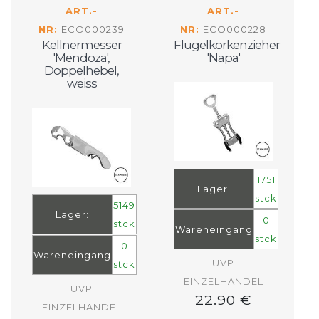
ART.-
ART.-
NR:
ECO000239
NR:
ECO000228
Kellnermesser
Flügelkorkenzieher
'Mendoza',
'Napa'
Doppelhebel,
weiss
1751
Lager:
stck
5149
Lager:
0
stck
Wareneingang
stck
0
Wareneingang
UVP
stck
EINZELHANDEL
UVP
22.90 €
EINZELHANDEL