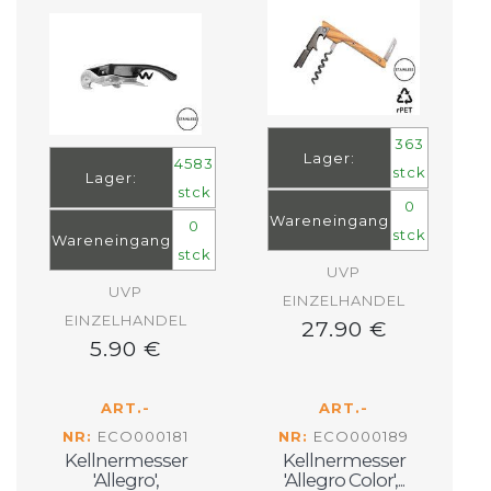
363
Lager:
4583
stck
Lager:
stck
0
Wareneingang
0
stck
Wareneingang
stck
UVP
UVP
EINZELHANDEL
EINZELHANDEL
27.90 €
5.90 €
ART.-
ART.-
NR:
ECO000181
NR:
ECO000189
Kellnermesser
Kellnermesser
'Allegro',
'Allegro Color',...