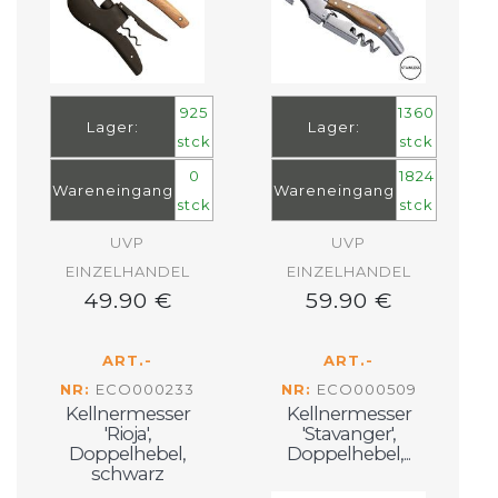
925
1360
Lager:
Lager:
stck
stck
0
1824
Wareneingang
Wareneingang
stck
stck
UVP
UVP
EINZELHANDEL
EINZELHANDEL
49.90 €
59.90 €
ART.-
ART.-
NR:
ECO000233
NR:
ECO000509
Kellnermesser
Kellnermesser
'Rioja',
'Stavanger',
Doppelhebel,
Doppelhebel,...
schwarz