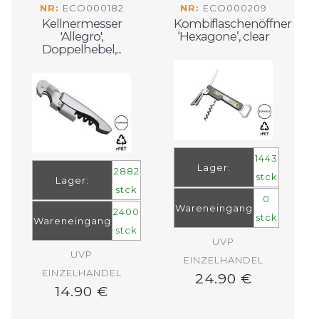
NR:
ECO000182
NR:
ECO000209
Kellnermesser
Kombiflaschenöffner
'Allegro',
‘Hexagone’, clear
Doppelhebel,...
1443
Lager:
2882
stck
Lager:
stck
0
Wareneingang
2400
stck
Wareneingang
stck
UVP
UVP
EINZELHANDEL
EINZELHANDEL
24.90 €
14.90 €