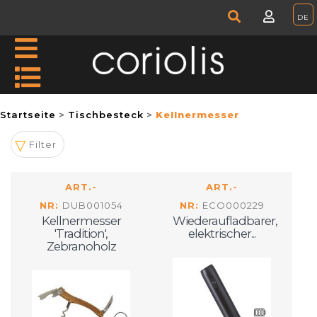
Startseite
Tischbesteck
Kellnermesser
Filter
ART.-
ART.-
NR:
DUB001054
NR:
ECO000229
Kellnermesser
Wiederaufladbarer,
'Tradition',
elektrischer...
Zebranoholz